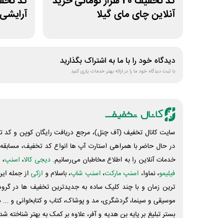
کد تخفیف 20 هزار تومانی خرید
آنلاین چای مای گیلا
آرایشی 
دیدگاه خود را با ما به اشتراک بگذارید
با ثبت دیدگاه خود ما را در ارائه بهتر خدمات یاری کنید
سایت کانال تخفیف (آف چنل)، مرجع دریافت رایگان کوپن و کد تخ
در حال حاضر با همراهی استارت آپ ها انواع کد تخفیف، مسابقه، 
خدمات آنلاین را به اطلاع مخاطبان می‌رسانیم.
دیجی کالا
،
اسنپ
، 
فیلیمو
، نماوا،
اسنپ مارکت
،
اسنپ شاپ
، باسلام و
ازکی
از جمله این
ترین زمان و با چند کلیک ساده به جدیدترین تخفیف ها در گروه ت
موسیقی و سینما، گردشگری، مد و پوشاک، کتاب و کتابخوانی و ... 
بستر تبلیغ بر پایه بن هدیه و آفر، علاوه بر کمک به بهتر شناخته 