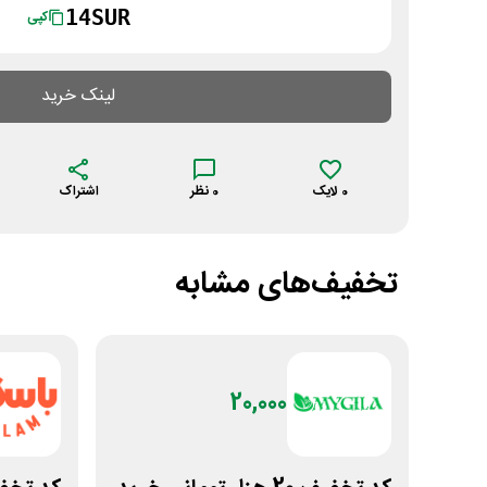
14SUR
کپی
لینک خرید
0
لایک
0
نظر
اشتراک
تخفیف‌های مشابه
20,000