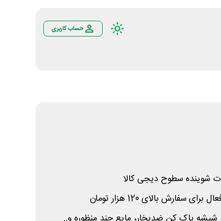
حساب کاربری
ت شوینده سطوح دیجی کالا
 شیشه پاک کن ضدبخار، مایع چند منظوره و..