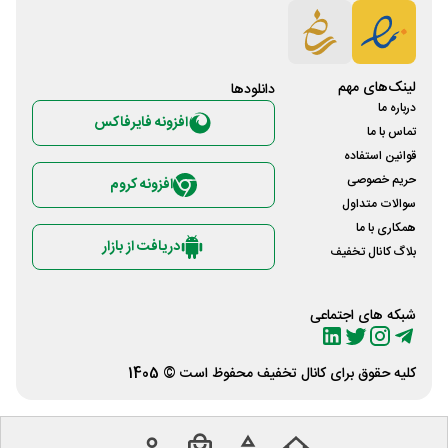
لینک‌های مهم
دانلود‌ها
درباره ما
افزونه فایرفاکس
تماس با ما
قوانین استفاده
حریم خصوصی
افزونه کروم
سوالات متداول
همکاری با ما
دریافت از بازار
بلاگ کانال تخفیف
شبکه های اجتماعی
کلیه حقوق برای
کانال تخفیف
محفوظ است © 1405