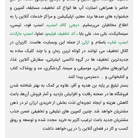
حاضر با همراهی استارت آپ ها انواع کد تخفیف، مسابقه، کمپین و
جشنواره های صدها برند معتبر، اپلیکیشن و مراکز خدمات آنلاین را به
اطلاع مخاطبان می‌رسانیم.
دیجی کالا
،
اسنپ
، اسنپ فود، تپسی،
سینماتیکت، بانی مد، علی‌ بابا ،
کد تخفیف فیلیمو
، نماوا،
اسنپ مارکت
،
اسنپ شاپ
، باسلام و
ازکی
از جمله این وبسایت ‌هاست. کاربران در
کانال تخفیف می توانند در کوتاه ترین زمان و با چند کلیک ساده به
جدیدترین تخفیف ها در گروه تاکسی اینترنتی، سفارش آنلاین غذا،
اپراتورهای مخابراتی، موسیقی و سینما، گردشگری، مد و پوشاک، کتاب
و کتابخوانی و ... دسترسی پیدا کنند.
بستر تبلیغ بر پایه بن هدیه و آفر، علاوه بر کمک به بهتر شناخته شدن
فروشگاه ها در صحنه رقابت و افزایش بازدید و آمار فروش آن‌ها، باعث
کاهش هزینه و ایجاد تجربه‌ای لذت بخش از خریدی ارزان تر در ذهن
مشتریان خواهد شد. چنین کمپین های تبلیغی و تخفیفی ضمن جذب
مشتریان جدید باعث ترغیب کاربر به خرید مجدد شده و توسعه و رونق
کسب و کار در فضای آنلاین را در پی خواهد داشت.