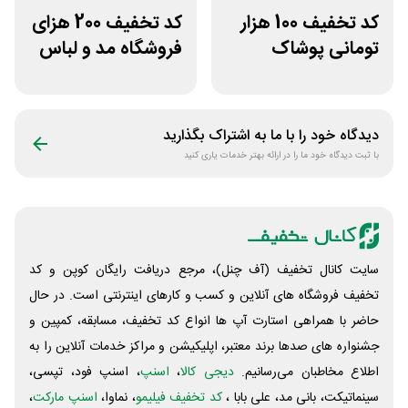
کد تخفیف 100 هزار
کد تخفیف 200 هزای
تومانی پوشاک
فروشگاه مد و لباس
ورزشی ریبون
دوخط برای همه
کاربران
دیدگاه خود را با ما به اشتراک بگذارید
با ثبت دیدگاه خود ما را در ارائه بهتر خدمات یاری کنید
سایت کانال تخفیف (آف چنل)، مرجع دریافت رایگان کوپن و کد
تخفیف فروشگاه های آنلاین و کسب و‌ کارهای اینترنتی است. در حال
حاضر با همراهی استارت آپ ها انواع کد تخفیف، مسابقه، کمپین و
جشنواره های صدها برند معتبر، اپلیکیشن و مراکز خدمات آنلاین را به
اطلاع مخاطبان می‌رسانیم.
دیجی کالا
،
اسنپ
، اسنپ فود، تپسی،
سینماتیکت، بانی مد، علی‌ بابا ،
کد تخفیف فیلیمو
، نماوا،
اسنپ مارکت
،