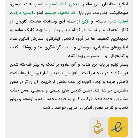
اطلاع مخاطبان می‌رسانیم.
دیجی کالا
،
اسنپ
، اسنپ فود، تپسی،
سینماتیکت، بانی مد، علی‌ بابا ،
کد تخفیف فیلیمو
، نماوا،
اسنپ مارکت
،
اسنپ شاپ
، باسلام و
ازکی
از جمله این وبسایت ‌هاست. کاربران در
کانال تخفیف می توانند در کوتاه ترین زمان و با چند کلیک ساده به
جدیدترین تخفیف ها در گروه تاکسی اینترنتی، سفارش آنلاین غذا،
اپراتورهای مخابراتی، موسیقی و سینما، گردشگری، مد و پوشاک، کتاب
و کتابخوانی و ... دسترسی پیدا کنند.
بستر تبلیغ بر پایه بن هدیه و آفر، علاوه بر کمک به بهتر شناخته شدن
فروشگاه ها در صحنه رقابت و افزایش بازدید و آمار فروش آن‌ها، باعث
کاهش هزینه و ایجاد تجربه‌ای لذت بخش از خریدی ارزان تر در ذهن
مشتریان خواهد شد. چنین کمپین های تبلیغی و تخفیفی ضمن جذب
مشتریان جدید باعث ترغیب کاربر به خرید مجدد شده و توسعه و رونق
کسب و کار در فضای آنلاین را در پی خواهد داشت.