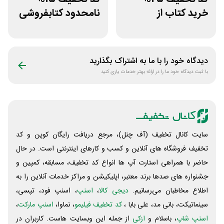
خرید کتاب از
نامحدود کتابفروشی
اپلیکیشن طاقچه
آنلاین کتاب رسان
دیدگاه خود را با ما به اشتراک بگذارید
با ثبت دیدگاه خود ما را در ارائه بهتر خدمات یاری کنید
سایت کانال تخفیف (آف چنل)، مرجع دریافت رایگان کوپن و کد
تخفیف فروشگاه های آنلاین و کسب و‌ کارهای اینترنتی است. در حال
حاضر با همراهی استارت آپ ها انواع کد تخفیف، مسابقه، کمپین و
جشنواره های صدها برند معتبر، اپلیکیشن و مراکز خدمات آنلاین را به
اطلاع مخاطبان می‌رسانیم.
دیجی کالا
،
اسنپ
، اسنپ فود، تپسی،
سینماتیکت، بانی مد، علی‌ بابا ،
کد تخفیف فیلیمو
، نماوا،
اسنپ مارکت
،
اسنپ شاپ
، باسلام و
ازکی
از جمله این وبسایت ‌هاست. کاربران در