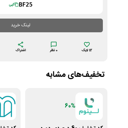
BF25
کپی
لینک خرید
12
لایک
0
نظر
اشتراک
تخفیف‌های مشابه
60%