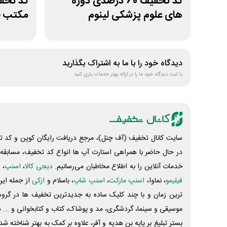
کد تخفیف 60 درصدی دوره
های علوم پزشکی لینوم
مکتب خ
دیدگاه خود را با ما به اشتراک بگذارید
با ثبت دیدگاه خود ما را در ارائه بهتر خدمات یاری کنید
سایت کانال تخفیف (آف چنل)، مرجع دریافت رایگان کوپن و کد تخ
در حال حاضر با همراهی استارت آپ ها انواع کد تخفیف، مسابقه، 
خدمات آنلاین را به اطلاع مخاطبان می‌رسانیم.
دیجی کالا
،
اسنپ
، 
فیلیمو
، نماوا،
اسنپ مارکت
،
اسنپ شاپ
، باسلام و
ازکی
از جمله این
ترین زمان و با چند کلیک ساده به جدیدترین تخفیف ها در گروه ت
موسیقی و سینما، گردشگری، مد و پوشاک، کتاب و کتابخوانی و ... 
بستر تبلیغ بر پایه بن هدیه و آفر، علاوه بر کمک به بهتر شناخته 