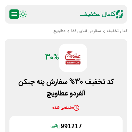
کانال تخفیف
سفارش آنلاین غذا
عطاویچ
30%
کد تخفیف 30% سفارش پنه چیکن
آلفردو عطاویچ
منقضی شده
991217
کپی