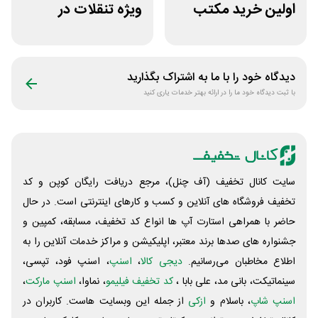
اولین خرید مکتب
ویژه تنقلات در
خونه
کمپین با فوتبال
میچسبه
دیدگاه خود را با ما به اشتراک بگذارید
با ثبت دیدگاه خود ما را در ارائه بهتر خدمات یاری کنید
سایت کانال تخفیف (آف چنل)، مرجع دریافت رایگان کوپن و کد
تخفیف فروشگاه های آنلاین و کسب و‌ کارهای اینترنتی است. در حال
حاضر با همراهی استارت آپ ها انواع کد تخفیف، مسابقه، کمپین و
جشنواره های صدها برند معتبر، اپلیکیشن و مراکز خدمات آنلاین را به
اطلاع مخاطبان می‌رسانیم.
دیجی کالا
،
اسنپ
، اسنپ فود، تپسی،
سینماتیکت، بانی مد، علی‌ بابا ،
کد تخفیف فیلیمو
، نماوا،
اسنپ مارکت
،
اسنپ شاپ
، باسلام و
ازکی
از جمله این وبسایت ‌هاست. کاربران در