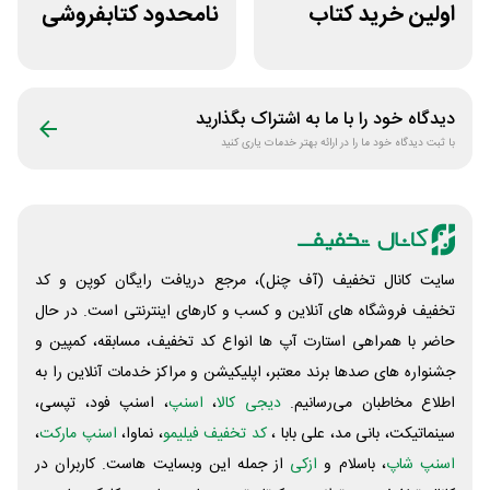
اولین خرید کتاب
نامحدود کتابفروشی
های چاپی دیاکو
آنلاین کتاب رسان
بوک
دیدگاه خود را با ما به اشتراک بگذارید
با ثبت دیدگاه خود ما را در ارائه بهتر خدمات یاری کنید
سایت کانال تخفیف (آف چنل)، مرجع دریافت رایگان کوپن و کد
تخفیف فروشگاه های آنلاین و کسب و‌ کارهای اینترنتی است. در حال
حاضر با همراهی استارت آپ ها انواع کد تخفیف، مسابقه، کمپین و
جشنواره های صدها برند معتبر، اپلیکیشن و مراکز خدمات آنلاین را به
اطلاع مخاطبان می‌رسانیم.
دیجی کالا
،
اسنپ
، اسنپ فود، تپسی،
سینماتیکت، بانی مد، علی‌ بابا ،
کد تخفیف فیلیمو
، نماوا،
اسنپ مارکت
،
اسنپ شاپ
، باسلام و
ازکی
از جمله این وبسایت ‌هاست. کاربران در