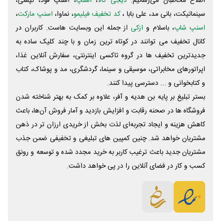
اطلاع مخاطبان می‌رسانیم.
دیجی کالا
،
اسنپ
، اسنپ فود، تپسی،
سینماتیکت، بانی مد، علی‌ بابا ،
کد تخفیف فیلیمو
، نماوا،
اسنپ مارکت
،
اسنپ شاپ
، باسلام و
ازکی
از جمله این وبسایت ‌هاست. کاربران در
کانال تخفیف می توانند در کوتاه ترین زمان و با چند کلیک ساده به
جدیدترین تخفیف ها در گروه تاکسی اینترنتی، سفارش آنلاین غذا،
اپراتورهای مخابراتی، موسیقی و سینما، گردشگری، مد و پوشاک، کتاب
و کتابخوانی و ... دسترسی پیدا کنند.
بستر تبلیغ بر پایه بن هدیه و آفر، علاوه بر کمک به بهتر شناخته شدن
فروشگاه ها در صحنه رقابت و افزایش بازدید و آمار فروش آن‌ها، باعث
کاهش هزینه و ایجاد تجربه‌ای لذت بخش از خریدی ارزان تر در ذهن
مشتریان خواهد شد. چنین کمپین های تبلیغی و تخفیفی ضمن جذب
مشتریان جدید باعث ترغیب کاربر به خرید مجدد شده و توسعه و رونق
کسب و کار در فضای آنلاین را در پی خواهد داشت.