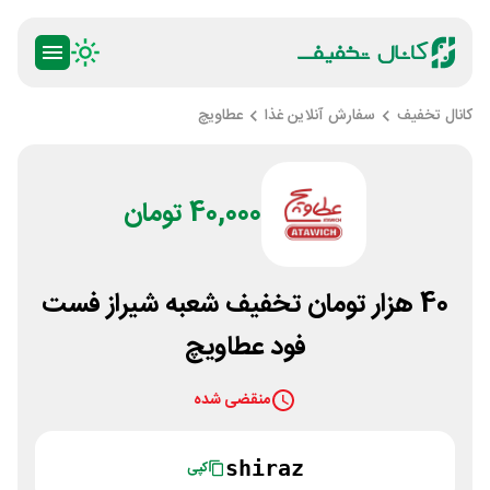
کانال تخفیف
سفارش آنلاین غذا
عطاویچ
40,000 تومان
40 هزار تومان تخفیف شعبه شیراز فست
فود عطاویچ
منقضی شده
shiraz
کپی