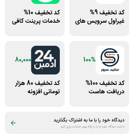
کد تخفیف 9%
کد تخفیف 10%
غیراول سرویس های
خدمات پرینت کافی
میزبانی میهن وب
نت من
هاست
80,000
100%
کد تخفیف 100%
کد تخفیف 80 هزار
دریافت هاست
تومانی افزونه
رایگان سابین سرور
وردپرس ادمین 24
دیدگاه خود را با ما به اشتراک بگذارید
با ثبت دیدگاه خود ما را در ارائه بهتر خدمات یاری کنید