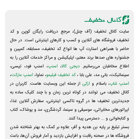
سایت کانال تخفیف (آف چنل)، مرجع دریافت رایگان کوپن و کد
تخفیف فروشگاه های آنلاین و کسب و‌ کارهای اینترنتی است. در حال
حاضر با همراهی استارت آپ ها انواع کد تخفیف، مسابقه، کمپین و
جشنواره های صدها برند معتبر، اپلیکیشن و مراکز خدمات آنلاین را به
اطلاع مخاطبان می‌رسانیم.
دیجی کالا
،
اسنپ
، اسنپ فود، تپسی،
سینماتیکت، بانی مد، علی‌ بابا ،
کد تخفیف فیلیمو
، نماوا،
اسنپ مارکت
،
اسنپ شاپ
، باسلام و
ازکی
از جمله این وبسایت ‌هاست. کاربران در
کانال تخفیف می توانند در کوتاه ترین زمان و با چند کلیک ساده به
جدیدترین تخفیف ها در گروه تاکسی اینترنتی، سفارش آنلاین غذا،
اپراتورهای مخابراتی، موسیقی و سینما، گردشگری، مد و پوشاک، کتاب
و کتابخوانی و ... دسترسی پیدا کنند.
بستر تبلیغ بر پایه بن هدیه و آفر، علاوه بر کمک به بهتر شناخته شدن
فروشگاه ها در صحنه رقابت و افزایش بازدید و آمار فروش آن‌ها، باعث