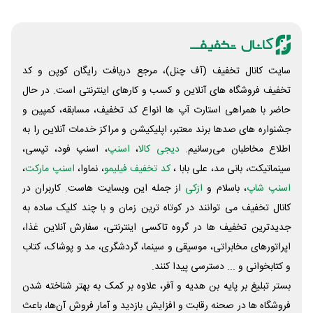
سایت کانال تخفیف (آف چنل)، مرجع دریافت رایگان کوپن و کد
تخفیف فروشگاه های آنلاین و کسب و‌ کارهای اینترنتی است. در حال
حاضر با همراهی استارت آپ ها انواع کد تخفیف، مسابقه، کمپین و
جشنواره های صدها برند معتبر، اپلیکیشن و مراکز خدمات آنلاین را به
اطلاع مخاطبان می‌رسانیم.
دیجی کالا
،
اسنپ
، اسنپ فود، تپسی،
سینماتیکت، بانی مد، علی‌ بابا ،
کد تخفیف فیلیمو
، نماوا،
اسنپ مارکت
،
اسنپ شاپ
، باسلام و
ازکی
از جمله این وبسایت ‌هاست. کاربران در
کانال تخفیف می توانند در کوتاه ترین زمان و با چند کلیک ساده به
جدیدترین تخفیف ها در گروه تاکسی اینترنتی، سفارش آنلاین غذا،
اپراتورهای مخابراتی، موسیقی و سینما، گردشگری، مد و پوشاک، کتاب
و کتابخوانی و ... دسترسی پیدا کنند.
بستر تبلیغ بر پایه بن هدیه و آفر، علاوه بر کمک به بهتر شناخته شدن
فروشگاه ها در صحنه رقابت و افزایش بازدید و آمار فروش آن‌ها، باعث