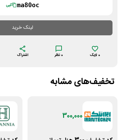
ma80oc
کپی
لینک خرید
0
لایک
0
نظر
اشتراک
تخفیف‌های مشابه
300,000