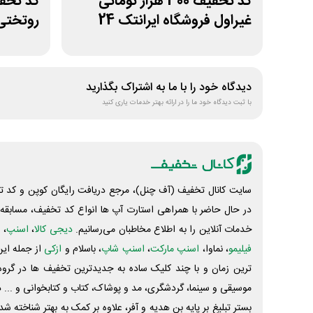
کد تخفیف 300 هزار تومانی
غیراول فروشگاه ایرانتک 24
روتختی
دیدگاه خود را با ما به اشتراک بگذارید
با ثبت دیدگاه خود ما را در ارائه بهتر خدمات یاری کنید
سایت کانال تخفیف (آف چنل)، مرجع دریافت رایگان کوپن و کد تخ
در حال حاضر با همراهی استارت آپ ها انواع کد تخفیف، مسابقه، 
خدمات آنلاین را به اطلاع مخاطبان می‌رسانیم.
دیجی کالا
،
اسنپ
، 
فیلیمو
، نماوا،
اسنپ مارکت
،
اسنپ شاپ
، باسلام و
ازکی
از جمله این
ترین زمان و با چند کلیک ساده به جدیدترین تخفیف ها در گروه ت
موسیقی و سینما، گردشگری، مد و پوشاک، کتاب و کتابخوانی و ... 
بستر تبلیغ بر پایه بن هدیه و آفر، علاوه بر کمک به بهتر شناخته 