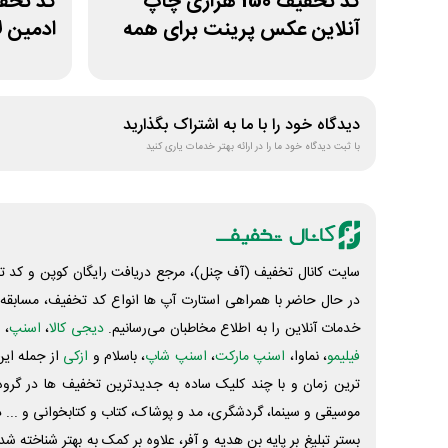
کد تخفیف 150 هزاری چاپ
آنلاین عکس پرینت برای همه
ادمین ل
کاربران
دیدگاه خود را با ما به اشتراک بگذارید
با ثبت دیدگاه خود ما را در ارائه بهتر خدمات یاری کنید
سایت کانال تخفیف (آف چنل)، مرجع دریافت رایگان کوپن و کد تخ
در حال حاضر با همراهی استارت آپ ها انواع کد تخفیف، مسابقه، 
خدمات آنلاین را به اطلاع مخاطبان می‌رسانیم.
دیجی کالا
،
اسنپ
، 
فیلیمو
، نماوا،
اسنپ مارکت
،
اسنپ شاپ
، باسلام و
ازکی
از جمله این
ترین زمان و با چند کلیک ساده به جدیدترین تخفیف ها در گروه ت
موسیقی و سینما، گردشگری، مد و پوشاک، کتاب و کتابخوانی و ... 
بستر تبلیغ بر پایه بن هدیه و آفر، علاوه بر کمک به بهتر شناخته 