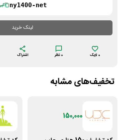
ny1400-net
کپی
لینک خرید
0
لایک
0
نظر
اشتراک
تخفیف‌های مشابه
150,000