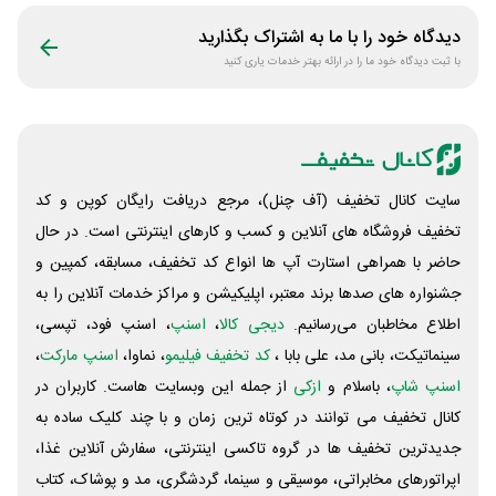
دیدگاه خود را با ما به اشتراک بگذارید
با ثبت دیدگاه خود ما را در ارائه بهتر خدمات یاری کنید
سایت کانال تخفیف (آف چنل)، مرجع دریافت رایگان کوپن و کد
تخفیف فروشگاه های آنلاین و کسب و‌ کارهای اینترنتی است. در حال
حاضر با همراهی استارت آپ ها انواع کد تخفیف، مسابقه، کمپین و
جشنواره های صدها برند معتبر، اپلیکیشن و مراکز خدمات آنلاین را به
اطلاع مخاطبان می‌رسانیم.
دیجی کالا
،
اسنپ
، اسنپ فود، تپسی،
سینماتیکت، بانی مد، علی‌ بابا ،
کد تخفیف فیلیمو
، نماوا،
اسنپ مارکت
،
اسنپ شاپ
، باسلام و
ازکی
از جمله این وبسایت ‌هاست. کاربران در
کانال تخفیف می توانند در کوتاه ترین زمان و با چند کلیک ساده به
جدیدترین تخفیف ها در گروه تاکسی اینترنتی، سفارش آنلاین غذا،
اپراتورهای مخابراتی، موسیقی و سینما، گردشگری، مد و پوشاک، کتاب