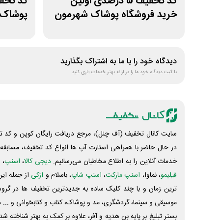
کد تخفیف 5 درصدی اولین
خرید فروشگاه پوشاک شهرمون
پوشاک 
دیدگاه خود را با ما به اشتراک بگذارید
با ثبت دیدگاه خود ما را در ارائه بهتر خدمات یاری کنید
سایت کانال تخفیف (آف چنل)، مرجع دریافت رایگان کوپن و کد تخ
در حال حاضر با همراهی استارت آپ ها انواع کد تخفیف، مسابقه، 
خدمات آنلاین را به اطلاع مخاطبان می‌رسانیم.
دیجی کالا
،
اسنپ
، 
فیلیمو
، نماوا،
اسنپ مارکت
،
اسنپ شاپ
، باسلام و
ازکی
از جمله این
ترین زمان و با چند کلیک ساده به جدیدترین تخفیف ها در گروه ت
موسیقی و سینما، گردشگری، مد و پوشاک، کتاب و کتابخوانی و ... 
بستر تبلیغ بر پایه بن هدیه و آفر، علاوه بر کمک به بهتر شناخته 