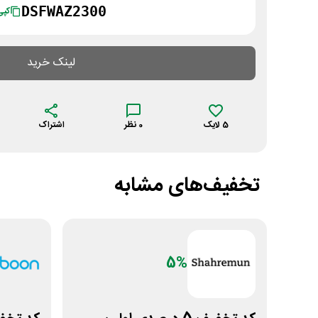
DSFWAZ2300
کپی
لینک خرید
5
لایک
0
نظر
اشتراک
تخفیف‌های مشابه
5%