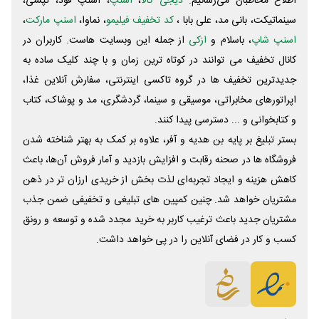
اطلاع مخاطبان می‌رسانیم.
دیجی کالا
،
اسنپ
، اسنپ فود، تپسی،
سینماتیکت، بانی مد، علی‌ بابا ،
کد تخفیف فیلیمو
، نماوا،
اسنپ مارکت
،
اسنپ شاپ
، باسلام و
ازکی
از جمله این وبسایت ‌هاست. کاربران در
کانال تخفیف می توانند در کوتاه ترین زمان و با چند کلیک ساده به
جدیدترین تخفیف ها در گروه تاکسی اینترنتی، سفارش آنلاین غذا،
اپراتورهای مخابراتی، موسیقی و سینما، گردشگری، مد و پوشاک، کتاب
و کتابخوانی و ... دسترسی پیدا کنند.
بستر تبلیغ بر پایه بن هدیه و آفر، علاوه بر کمک به بهتر شناخته شدن
فروشگاه ها در صحنه رقابت و افزایش بازدید و آمار فروش آن‌ها، باعث
کاهش هزینه و ایجاد تجربه‌ای لذت بخش از خریدی ارزان تر در ذهن
مشتریان خواهد شد. چنین کمپین های تبلیغی و تخفیفی ضمن جذب
مشتریان جدید باعث ترغیب کاربر به خرید مجدد شده و توسعه و رونق
کسب و کار در فضای آنلاین را در پی خواهد داشت.