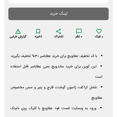
لینک خرید
0
لایک
0
نظر
اشتراک
ذخیره
گزارش خرابی
با کد تخفیف عطاویچ برای خرید عطابامبر 30% تخفیف بگیرید
این کوپن برای خرید ساندویچ بمبی عطابامبر قابل استفاده
است
شامل کراکف، ژامبون گوشت، قارچ و پنیر و سس مخصوص
عطاویچ
ورود به وبسایت فست فود عطاویچ با کلیک روی «لینک