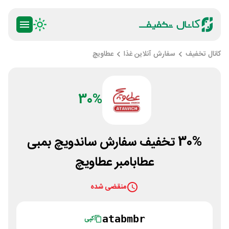
کانال تخفیف
سفارش آنلاین غذا
عطاویچ
30%
30% تخفیف سفارش ساندویچ بمبی
عطابامبر عطاویچ
منقضی شده
atabmbr
کپی