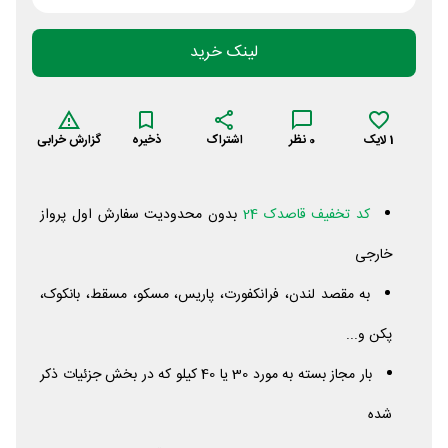
لینک خرید
1
لایک
0
نظر
اشتراک
ذخیره
گزارش خرابی
کد تخفیف قاصدک 24
بدون محدودیت سفارش اول پرواز
خارجی
به مقصد لندن، فرانکفورت، پاریس، مسکو، مسقط، بانکوک،
پکن و...
بار مجاز بسته به مورد 30 یا 40 کیلو که در بخش جزئیات ذکر
شده