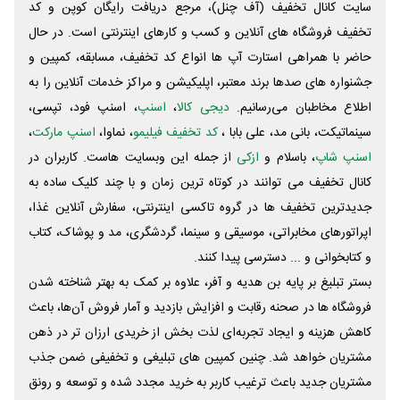
سایت کانال تخفیف (آف چنل)، مرجع دریافت رایگان کوپن و کد
تخفیف فروشگاه های آنلاین و کسب و‌ کارهای اینترنتی است. در حال
حاضر با همراهی استارت آپ ها انواع کد تخفیف، مسابقه، کمپین و
جشنواره های صدها برند معتبر، اپلیکیشن و مراکز خدمات آنلاین را به
اطلاع مخاطبان می‌رسانیم.
دیجی کالا
،
اسنپ
، اسنپ فود، تپسی،
سینماتیکت، بانی مد، علی‌ بابا ،
کد تخفیف فیلیمو
، نماوا،
اسنپ مارکت
،
اسنپ شاپ
، باسلام و
ازکی
از جمله این وبسایت ‌هاست. کاربران در
کانال تخفیف می توانند در کوتاه ترین زمان و با چند کلیک ساده به
جدیدترین تخفیف ها در گروه تاکسی اینترنتی، سفارش آنلاین غذا،
اپراتورهای مخابراتی، موسیقی و سینما، گردشگری، مد و پوشاک، کتاب
و کتابخوانی و ... دسترسی پیدا کنند.
بستر تبلیغ بر پایه بن هدیه و آفر، علاوه بر کمک به بهتر شناخته شدن
فروشگاه ها در صحنه رقابت و افزایش بازدید و آمار فروش آن‌ها، باعث
کاهش هزینه و ایجاد تجربه‌ای لذت بخش از خریدی ارزان تر در ذهن
مشتریان خواهد شد. چنین کمپین های تبلیغی و تخفیفی ضمن جذب
مشتریان جدید باعث ترغیب کاربر به خرید مجدد شده و توسعه و رونق