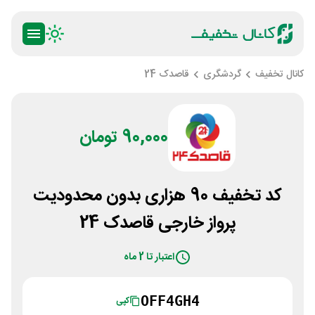
کانال تخفیف
گردشگری
قاصدک 24
90,000 تومان
کد تخفیف 90 هزاری بدون محدودیت
پرواز خارجی قاصدک 24
اعتبار تا 2 ماه
OFF4GH4
کپی