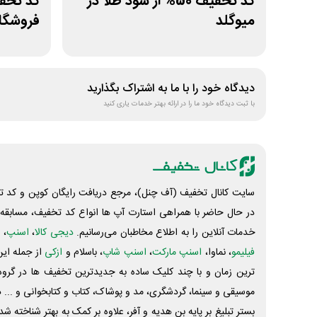
کد تخفیف 50% از سود طلا در
میوگلد
فروشگا
دیدگاه خود را با ما به اشتراک بگذارید
با ثبت دیدگاه خود ما را در ارائه بهتر خدمات یاری کنید
سایت کانال تخفیف (آف چنل)، مرجع دریافت رایگان کوپن و کد تخ
در حال حاضر با همراهی استارت آپ ها انواع کد تخفیف، مسابقه، 
خدمات آنلاین را به اطلاع مخاطبان می‌رسانیم.
دیجی کالا
،
اسنپ
، 
فیلیمو
، نماوا،
اسنپ مارکت
،
اسنپ شاپ
، باسلام و
ازکی
از جمله این
ترین زمان و با چند کلیک ساده به جدیدترین تخفیف ها در گروه ت
موسیقی و سینما، گردشگری، مد و پوشاک، کتاب و کتابخوانی و ... 
بستر تبلیغ بر پایه بن هدیه و آفر، علاوه بر کمک به بهتر شناخته 