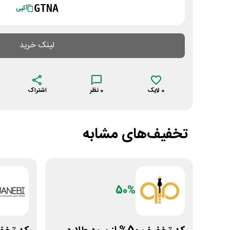
GTNA
کپی
لینک خرید
0
لایک
0
نظر
اشتراک
تخفیف‌های مشابه
50%