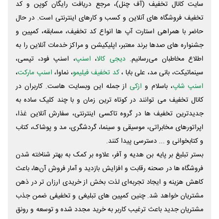
سایت کانال تخفیف (آف چنل)، مرجع دریافت رایگان کوپن و کد
تخفیف فروشگاه های آنلاین و کسب و‌ کارهای اینترنتی است. در حال
حاضر با همراهی استارت آپ ها انواع کد تخفیف، مسابقه، کمپین و
جشنواره های صدها برند معتبر، اپلیکیشن و مراکز خدمات آنلاین را به
اطلاع مخاطبان می‌رسانیم.
دیجی کالا
،
اسنپ
، اسنپ فود، تپسی،
سینماتیکت، بانی مد، علی‌ بابا ،
کد تخفیف فیلیمو
، نماوا،
اسنپ مارکت
،
اسنپ شاپ
، باسلام و
ازکی
از جمله این وبسایت ‌هاست. کاربران در
کانال تخفیف می توانند در کوتاه ترین زمان و با چند کلیک ساده به
جدیدترین تخفیف ها در گروه تاکسی اینترنتی، سفارش آنلاین غذا،
اپراتورهای مخابراتی، موسیقی و سینما، گردشگری، مد و پوشاک، کتاب
و کتابخوانی و ... دسترسی پیدا کنند.
بستر تبلیغ بر پایه بن هدیه و آفر، علاوه بر کمک به بهتر شناخته شدن
فروشگاه ها در صحنه رقابت و افزایش بازدید و آمار فروش آن‌ها، باعث
کاهش هزینه و ایجاد تجربه‌ای لذت بخش از خریدی ارزان تر در ذهن
مشتریان خواهد شد. چنین کمپین های تبلیغی و تخفیفی ضمن جذب
مشتریان جدید باعث ترغیب کاربر به خرید مجدد شده و توسعه و رونق