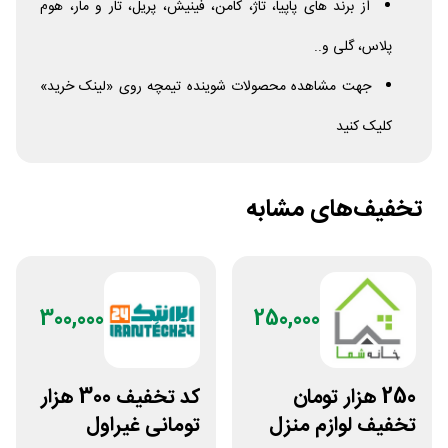
از برند های پاپیا، تاژ، کامن، فینیش، پریل، تار و مار، هوم
پلاس، گلی و..
جهت مشاهده محصولات شوینده تیمچه روی «لینک خرید»
کلیک کنید
تخفیف‌های مشابه
300,000
250,000
250 هزار تومان
کد تخفیف 300 هزار
تخفیف لوازم منزل
تومانی غیراول