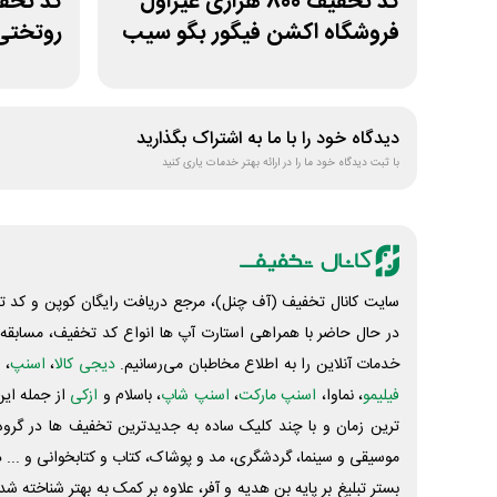
کد تخفیف 800 هزاری غیراول
فروشگاه اکشن فیگور بگو سیب
روتختی
دیدگاه خود را با ما به اشتراک بگذارید
با ثبت دیدگاه خود ما را در ارائه بهتر خدمات یاری کنید
سایت کانال تخفیف (آف چنل)، مرجع دریافت رایگان کوپن و کد تخ
در حال حاضر با همراهی استارت آپ ها انواع کد تخفیف، مسابقه، 
خدمات آنلاین را به اطلاع مخاطبان می‌رسانیم.
دیجی کالا
،
اسنپ
، 
فیلیمو
، نماوا،
اسنپ مارکت
،
اسنپ شاپ
، باسلام و
ازکی
از جمله این
ترین زمان و با چند کلیک ساده به جدیدترین تخفیف ها در گروه ت
موسیقی و سینما، گردشگری، مد و پوشاک، کتاب و کتابخوانی و ... 
بستر تبلیغ بر پایه بن هدیه و آفر، علاوه بر کمک به بهتر شناخته 