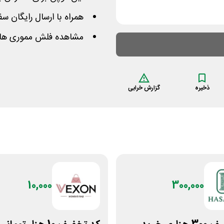
همراه با ارسال رایگان س
مشاهده فلش مموری های
ذخیره
گزارش خرابی
10,000
300,000