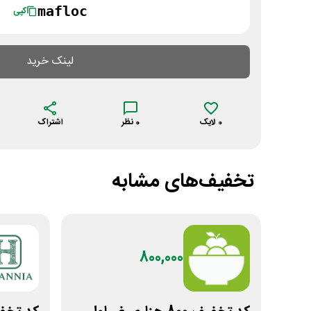
mafloc
کپی
لینک خرید
0
لایک
0
نظر
اشتراک
تخفیف‌های مشابه
800,000