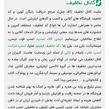
سایت کانال تخفیف (آف چنل)، مرجع دریافت رایگان کوپن و کد
تخفیف فروشگاه های آنلاین و کسب و‌ کارهای اینترنتی است. در حال
حاضر با همراهی استارت آپ ها انواع کد تخفیف، مسابقه، کمپین و
جشنواره های صدها برند معتبر، اپلیکیشن و مراکز خدمات آنلاین را به
اطلاع مخاطبان می‌رسانیم.
دیجی کالا
،
اسنپ
، اسنپ فود، تپسی،
سینماتیکت، بانی مد، علی‌ بابا ،
کد تخفیف فیلیمو
، نماوا،
اسنپ مارکت
،
اسنپ شاپ
، باسلام و
ازکی
از جمله این وبسایت ‌هاست. کاربران در
کانال تخفیف می توانند در کوتاه ترین زمان و با چند کلیک ساده به
جدیدترین تخفیف ها در گروه تاکسی اینترنتی، سفارش آنلاین غذا،
اپراتورهای مخابراتی، موسیقی و سینما، گردشگری، مد و پوشاک، کتاب
و کتابخوانی و ... دسترسی پیدا کنند.
بستر تبلیغ بر پایه بن هدیه و آفر، علاوه بر کمک به بهتر شناخته شدن
فروشگاه ها در صحنه رقابت و افزایش بازدید و آمار فروش آن‌ها، باعث
کاهش هزینه و ایجاد تجربه‌ای لذت بخش از خریدی ارزان تر در ذهن
مشتریان خواهد شد. چنین کمپین های تبلیغی و تخفیفی ضمن جذب