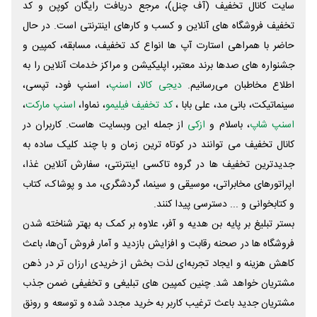
سایت کانال تخفیف (آف چنل)، مرجع دریافت رایگان کوپن و کد
تخفیف فروشگاه های آنلاین و کسب و‌ کارهای اینترنتی است. در حال
حاضر با همراهی استارت آپ ها انواع کد تخفیف، مسابقه، کمپین و
جشنواره های صدها برند معتبر، اپلیکیشن و مراکز خدمات آنلاین را به
اطلاع مخاطبان می‌رسانیم.
دیجی کالا
،
اسنپ
، اسنپ فود، تپسی،
سینماتیکت، بانی مد، علی‌ بابا ،
کد تخفیف فیلیمو
، نماوا،
اسنپ مارکت
،
اسنپ شاپ
، باسلام و
ازکی
از جمله این وبسایت ‌هاست. کاربران در
کانال تخفیف می توانند در کوتاه ترین زمان و با چند کلیک ساده به
جدیدترین تخفیف ها در گروه تاکسی اینترنتی، سفارش آنلاین غذا،
اپراتورهای مخابراتی، موسیقی و سینما، گردشگری، مد و پوشاک، کتاب
و کتابخوانی و ... دسترسی پیدا کنند.
بستر تبلیغ بر پایه بن هدیه و آفر، علاوه بر کمک به بهتر شناخته شدن
فروشگاه ها در صحنه رقابت و افزایش بازدید و آمار فروش آن‌ها، باعث
کاهش هزینه و ایجاد تجربه‌ای لذت بخش از خریدی ارزان تر در ذهن
مشتریان خواهد شد. چنین کمپین های تبلیغی و تخفیفی ضمن جذب
مشتریان جدید باعث ترغیب کاربر به خرید مجدد شده و توسعه و رونق