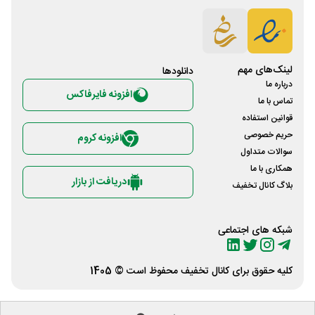
لینک‌های مهم
دانلود‌ها
درباره ما
افزونه فایرفاکس
تماس با ما
قوانین استفاده
حریم خصوصی
افزونه کروم
سوالات متداول
همکاری با ما
دریافت از بازار
بلاگ کانال تخفیف
شبکه های اجتماعی
کلیه حقوق برای
کانال تخفیف
محفوظ است © 1405