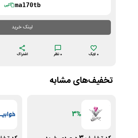
ma170tb
کپی
لینک خرید
0
لایک
0
نظر
اشتراک
تخفیف‌های مشابه
3%