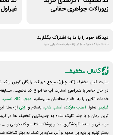
کد تخفیف 3 درصدی خرید
زیورآلات جواهری حقانی
غیراول
دیدگاه خود را با ما به اشتراک بگذارید
با ثبت دیدگاه خود ما را در ارائه بهتر خدمات یاری کنید
سایت کانال تخفیف (آف چنل)، مرجع دریافت رایگان کوپن و کد تخ
در حال حاضر با همراهی استارت آپ ها انواع کد تخفیف، مسابقه، 
خدمات آنلاین را به اطلاع مخاطبان می‌رسانیم.
دیجی کالا
،
اسنپ
، 
فیلیمو
، نماوا،
اسنپ مارکت
،
اسنپ شاپ
، باسلام و
ازکی
از جمله این
ترین زمان و با چند کلیک ساده به جدیدترین تخفیف ها در گروه ت
موسیقی و سینما، گردشگری، مد و پوشاک، کتاب و کتابخوانی و ... 
بستر تبلیغ بر پایه بن هدیه و آفر، علاوه بر کمک به بهتر شناخته 