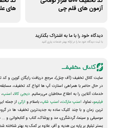
کد تخفیف 500 هزار تومانی
آزمون های قلم چی
های علو
دیدگاه خود را با ما به اشتراک بگذارید
با ثبت دیدگاه خود ما را در ارائه بهتر خدمات یاری کنید
سایت کانال تخفیف (آف چنل)، مرجع دریافت رایگان کوپن و کد تخ
در حال حاضر با همراهی استارت آپ ها انواع کد تخفیف، مسابقه، 
خدمات آنلاین را به اطلاع مخاطبان می‌رسانیم.
دیجی کالا
،
اسنپ
، 
فیلیمو
، نماوا،
اسنپ مارکت
،
اسنپ شاپ
، باسلام و
ازکی
از جمله این
ترین زمان و با چند کلیک ساده به جدیدترین تخفیف ها در گروه ت
موسیقی و سینما، گردشگری، مد و پوشاک، کتاب و کتابخوانی و ... 
بستر تبلیغ بر پایه بن هدیه و آفر، علاوه بر کمک به بهتر شناخته 