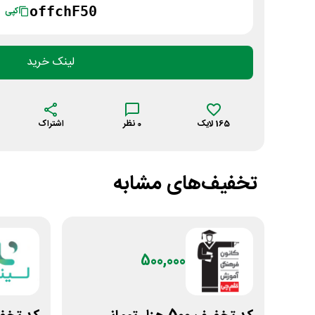
offchF50
کپی
لینک خرید
165
لایک
0
نظر
اشتراک
تخفیف‌های مشابه
500,000