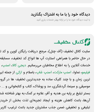
دیدگاه خود را با ما به اشتراک بگذارید
با ثبت دیدگاه خود ما را در ارائه بهتر خدمات یاری کنید
سایت کانال تخفیف (آف چنل)، مرجع دریافت رایگان کوپن و کد تخ
در حال حاضر با همراهی استارت آپ ها انواع کد تخفیف، مسابقه، 
خدمات آنلاین را به اطلاع مخاطبان می‌رسانیم.
دیجی کالا
،
اسنپ
، 
فیلیمو
، نماوا،
اسنپ مارکت
،
اسنپ شاپ
، باسلام و
ازکی
از جمله این
ترین زمان و با چند کلیک ساده به جدیدترین تخفیف ها در گروه ت
موسیقی و سینما، گردشگری، مد و پوشاک، کتاب و کتابخوانی و ... 
بستر تبلیغ بر پایه بن هدیه و آفر، علاوه بر کمک به بهتر شناخته 
آن‌ها، باعث کاهش هزینه و ایجاد تجربه‌ای لذت بخش از خرید
تبلیغی و تخفیفی ضمن جذب مشتریان جدید باعث ترغیب کاربر 