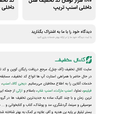
180 هزار تومان کد تخفیف هتل
کد تخفی
داخلی اسنپ تریپ
داخلی ب
دیدگاه خود را با ما به اشتراک بگذارید
با ثبت دیدگاه خود ما را در ارائه بهتر خدمات یاری کنید
سایت کانال تخفیف (آف چنل)، مرجع دریافت رایگان کوپن و کد تخ
در حال حاضر با همراهی استارت آپ ها انواع کد تخفیف، مسابقه، 
خدمات آنلاین را به اطلاع مخاطبان می‌رسانیم.
دیجی کالا
،
اسنپ
، 
فیلیمو
، نماوا،
اسنپ مارکت
،
اسنپ شاپ
، باسلام و
ازکی
از جمله این
ترین زمان و با چند کلیک ساده به جدیدترین تخفیف ها در گروه ت
موسیقی و سینما، گردشگری، مد و پوشاک، کتاب و کتابخوانی و ... 
بستر تبلیغ بر پایه بن هدیه و آفر، علاوه بر کمک به بهتر شناخته 