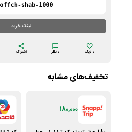
offch-shab-1000
لینک خرید
0
لایک
0
نظر
اشتراک
تخفیف‌های مشابه
180,000