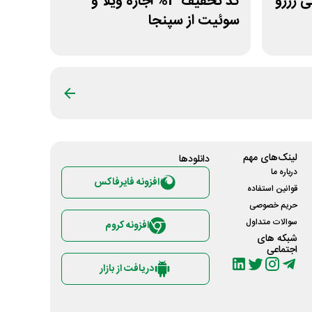
تومانی رزرو
کد تخفیف 3% اجاره ویلا و
سوئیت از سپنجا
لینک‌های مهم
دانلود‌ها
درباره ما
افزونه فایرفاکس
قوانین استفاده
حریم خصوصی
سوالات متداول
افزونه کروم
شبکه های
اجتماعی
دریافت از بازار