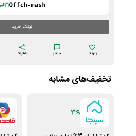
Offch-mash
کپی
لینک خرید
1
لایک
0
نظر
اشتراک
تخفیف‌های مشابه
3%