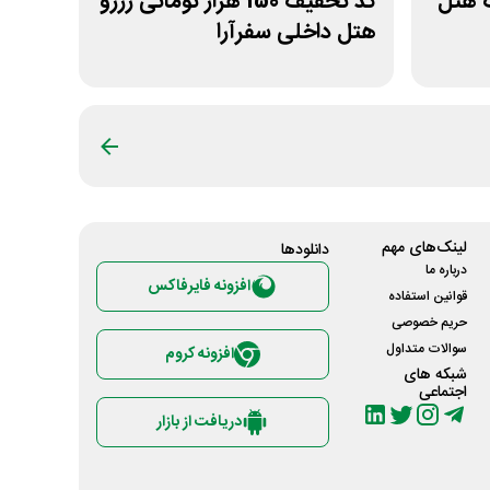
ف هتل
کد تخفیف 150 هزار تومانی رزرو
هتل داخلی سفرآرا
لینک‌های مهم
دانلود‌ها
درباره ما
افزونه فایرفاکس
قوانین استفاده
حریم خصوصی
سوالات متداول
افزونه کروم
شبکه های
اجتماعی
دریافت از بازار