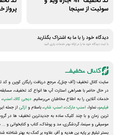
کد تخفیف 3% اجاره ویلا و
سوئیت از سپنجا
پرواز خ
دیدگاه خود را با ما به اشتراک بگذارید
با ثبت دیدگاه خود ما را در ارائه بهتر خدمات یاری کنید
سایت کانال تخفیف (آف چنل)، مرجع دریافت رایگان کوپن و کد تخ
در حال حاضر با همراهی استارت آپ ها انواع کد تخفیف، مسابقه، 
خدمات آنلاین را به اطلاع مخاطبان می‌رسانیم.
دیجی کالا
،
اسنپ
، 
فیلیمو
، نماوا،
اسنپ مارکت
،
اسنپ شاپ
، باسلام و
ازکی
از جمله این
ترین زمان و با چند کلیک ساده به جدیدترین تخفیف ها در گروه ت
موسیقی و سینما، گردشگری، مد و پوشاک، کتاب و کتابخوانی و ... 
بستر تبلیغ بر پایه بن هدیه و آفر، علاوه بر کمک به بهتر شناخته 