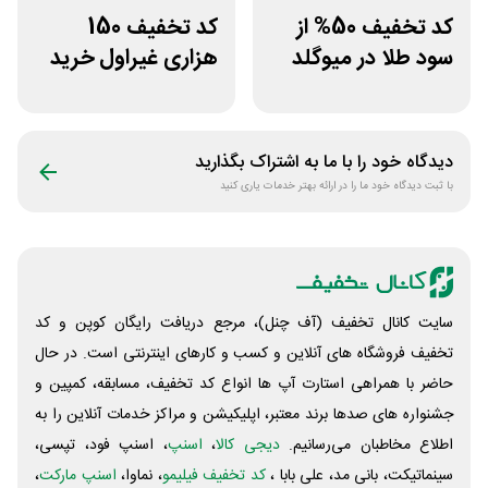
کد تخفیف 50% از
کد تخفیف 150
سود طلا در میوگلد
هزاری غیراول خرید
لاستیک شجاع تایر
دیدگاه خود را با ما به اشتراک بگذارید
با ثبت دیدگاه خود ما را در ارائه بهتر خدمات یاری کنید
سایت کانال تخفیف (آف چنل)، مرجع دریافت رایگان کوپن و کد
تخفیف فروشگاه های آنلاین و کسب و‌ کارهای اینترنتی است. در حال
حاضر با همراهی استارت آپ ها انواع کد تخفیف، مسابقه، کمپین و
جشنواره های صدها برند معتبر، اپلیکیشن و مراکز خدمات آنلاین را به
اطلاع مخاطبان می‌رسانیم.
دیجی کالا
،
اسنپ
، اسنپ فود، تپسی،
سینماتیکت، بانی مد، علی‌ بابا ،
کد تخفیف فیلیمو
، نماوا،
اسنپ مارکت
،