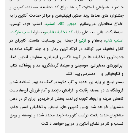
حاضر با همراهی استارت آپ ها انواع کد تخفیف، مسابقه، کمپین و
جشنواره های صدها برند معتبر، اپلیکیشن و مراکز خدمات آنلاین را به
اطلاع مخاطبان می‌رسانیم.
دیجی کالا
،
اسنپ
، اسنپ فود، تپسی،
سینماتیکت، بانی مد، علی‌ بابا ،
کد تخفیف فیلیمو
، نماوا،
اسنپ مارکت
،
اسنپ شاپ
، باسلام و
ازکی
از جمله این وبسایت ‌هاست. کاربران در
کانال تخفیف می توانند در کوتاه ترین زمان و با چند کلیک ساده به
جدیدترین تخفیف ها در گروه تاکسی اینترنتی، سفارش آنلاین غذا،
اپراتورهای مخابراتی، موسیقی و سینما، گردشگری، مد و پوشاک، کتاب
و کتابخوانی و ... دسترسی پیدا کنند.
بستر تبلیغ بر پایه بن هدیه و آفر، علاوه بر کمک به بهتر شناخته شدن
فروشگاه ها در صحنه رقابت و افزایش بازدید و آمار فروش آن‌ها، باعث
کاهش هزینه و ایجاد تجربه‌ای لذت بخش از خریدی ارزان تر در ذهن
مشتریان خواهد شد. چنین کمپین های تبلیغی و تخفیفی ضمن جذب
مشتریان جدید باعث ترغیب کاربر به خرید مجدد شده و توسعه و رونق
کسب و کار در فضای آنلاین را در پی خواهد داشت.