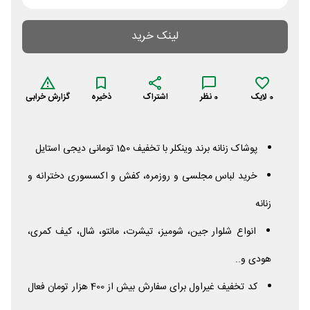
لینک خرید
0
لایک
0
نظر
اشتراک
ذخیره
گزارش خرابی
پوشاک زنانه برند وینکلر با تخفیف 150 تومانی دیجی استایل
خرید لباس مجلسی و روزمره، کفش و اکسسوری دخترانه و
زنانه
انواع شلوار جین، شومیز، تیشرت، مانتو، شال، کیف کمری،
هودی و..
کد تخفیف غیراول برای سفارش بیش از 400 هزار تومان فعال