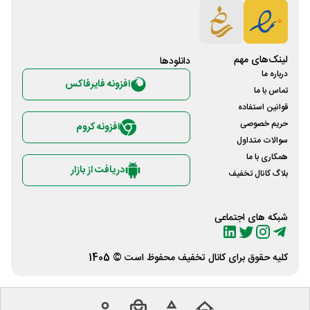
لینک‌های مهم
دانلود‌ها
درباره ما
افزونه فایرفاکس
تماس با ما
قوانین استفاده
حریم خصوصی
افزونه کروم
سوالات متداول
همکاری با ما
دریافت از بازار
بلاگ کانال تخفیف
شبکه های اجتماعی
کلیه حقوق برای
کانال تخفیف
محفوظ است © 1405