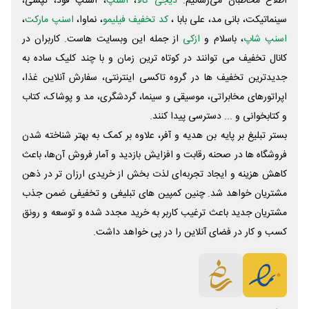
اطلاع مخاطبان می‌رسانیم.
دیجی کالا
،
اسنپ
، اسنپ فود، تپسی،
سینماتیکت، بانی مد، علی‌ بابا ،
کد تخفیف فیلیمو
، نماوا،
اسنپ مارکت
،
اسنپ شاپ
، باسلام و
ازکی
از جمله این وبسایت ‌هاست. کاربران در
کانال تخفیف می توانند در کوتاه ترین زمان و با چند کلیک ساده به
جدیدترین تخفیف ها در گروه تاکسی اینترنتی، سفارش آنلاین غذا،
اپراتورهای مخابراتی، موسیقی و سینما، گردشگری، مد و پوشاک، کتاب
و کتابخوانی و ... دسترسی پیدا کنند.
بستر تبلیغ بر پایه بن هدیه و آفر، علاوه بر کمک به بهتر شناخته شدن
فروشگاه ها در صحنه رقابت و افزایش بازدید و آمار فروش آن‌ها، باعث
کاهش هزینه و ایجاد تجربه‌ای لذت بخش از خریدی ارزان تر در ذهن
مشتریان خواهد شد. چنین کمپین های تبلیغی و تخفیفی ضمن جذب
مشتریان جدید باعث ترغیب کاربر به خرید مجدد شده و توسعه و رونق
کسب و کار در فضای آنلاین را در پی خواهد داشت.