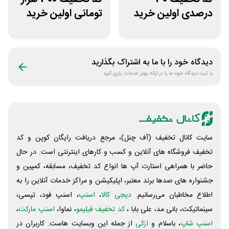
درصدی اولین خرید
تومانی اولین خرید
لوکسیرانا
بیوتی کد
دیدگاه خود را با ما به اشتراک بگذارید
با ثبت دیدگاه خود ما را در ارائه بهتر خدمات یاری کنید
سایت کانال تخفیف (آف چنل)، مرجع دریافت رایگان کوپن و کد
تخفیف فروشگاه های آنلاین و کسب و‌ کارهای اینترنتی است. در حال
حاضر با همراهی استارت آپ ها انواع کد تخفیف، مسابقه، کمپین و
جشنواره های صدها برند معتبر، اپلیکیشن و مراکز خدمات آنلاین را به
اطلاع مخاطبان می‌رسانیم.
دیجی کالا
،
اسنپ
، اسنپ فود، تپسی،
سینماتیکت، بانی مد، علی‌ بابا ،
کد تخفیف فیلیمو
، نماوا،
اسنپ مارکت
،
اسنپ شاپ
، باسلام و
ازکی
از جمله این وبسایت ‌هاست. کاربران در