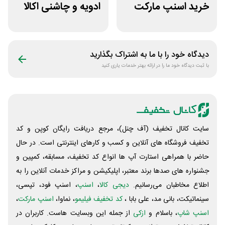
خرید اسنپ مارکت
ادویه و چاشنی اکالا
70 هزار تومانی
دیدگاه خود را با ما به اشتراک بگذارید
با ثبت دیدگاه خود ما را در ارائه بهتر خدمات یاری کنید
سایت کانال تخفیف (آف چنل)، مرجع دریافت رایگان کوپن و کد
تخفیف فروشگاه های آنلاین و کسب و‌ کارهای اینترنتی است. در حال
حاضر با همراهی استارت آپ ها انواع کد تخفیف، مسابقه، کمپین و
جشنواره های صدها برند معتبر، اپلیکیشن و مراکز خدمات آنلاین را به
اطلاع مخاطبان می‌رسانیم.
دیجی کالا
،
اسنپ
، اسنپ فود، تپسی،
سینماتیکت، بانی مد، علی‌ بابا ،
کد تخفیف فیلیمو
، نماوا،
اسنپ مارکت
،
اسنپ شاپ
، باسلام و
ازکی
از جمله این وبسایت ‌هاست. کاربران در