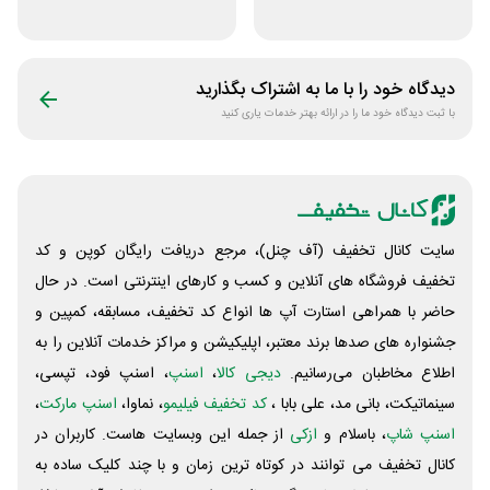
آنلاین کتاب رسان
کتاب دیاکو بوک
دیدگاه خود را با ما به اشتراک بگذارید
با ثبت دیدگاه خود ما را در ارائه بهتر خدمات یاری کنید
سایت کانال تخفیف (آف چنل)، مرجع دریافت رایگان کوپن و کد
تخفیف فروشگاه های آنلاین و کسب و‌ کارهای اینترنتی است. در حال
حاضر با همراهی استارت آپ ها انواع کد تخفیف، مسابقه، کمپین و
جشنواره های صدها برند معتبر، اپلیکیشن و مراکز خدمات آنلاین را به
اطلاع مخاطبان می‌رسانیم.
دیجی کالا
،
اسنپ
، اسنپ فود، تپسی،
سینماتیکت، بانی مد، علی‌ بابا ،
کد تخفیف فیلیمو
، نماوا،
اسنپ مارکت
،
اسنپ شاپ
، باسلام و
ازکی
از جمله این وبسایت ‌هاست. کاربران در
کانال تخفیف می توانند در کوتاه ترین زمان و با چند کلیک ساده به