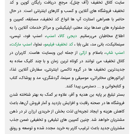
سایت کانال تخفیف (آف چنل)، مرجع دریافت رایگان کوپن و کد
تخفیف فروشگاه های آنلاین و کسب و‌ کارهای اینترنتی است. در حال
حاضر با همراهی استارت آپ ها انواع کد تخفیف، مسابقه، کمپین و
جشنواره های صدها برند معتبر، اپلیکیشن و مراکز خدمات آنلاین را به
اطلاع مخاطبان می‌رسانیم.
دیجی کالا
،
اسنپ
، اسنپ فود، تپسی،
سینماتیکت، بانی مد، علی‌ بابا ،
کد تخفیف فیلیمو
، نماوا،
اسنپ مارکت
،
اسنپ شاپ
، باسلام و
ازکی
از جمله این وبسایت ‌هاست. کاربران در
کانال تخفیف می توانند در کوتاه ترین زمان و با چند کلیک ساده به
جدیدترین تخفیف ها در گروه تاکسی اینترنتی، سفارش آنلاین غذا،
اپراتورهای مخابراتی، موسیقی و سینما، گردشگری، مد و پوشاک، کتاب
و کتابخوانی و ... دسترسی پیدا کنند.
بستر تبلیغ بر پایه بن هدیه و آفر، علاوه بر کمک به بهتر شناخته شدن
فروشگاه ها در صحنه رقابت و افزایش بازدید و آمار فروش آن‌ها، باعث
کاهش هزینه و ایجاد تجربه‌ای لذت بخش از خریدی ارزان تر در ذهن
مشتریان خواهد شد. چنین کمپین های تبلیغی و تخفیفی ضمن جذب
مشتریان جدید باعث ترغیب کاربر به خرید مجدد شده و توسعه و رونق