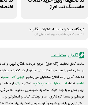
کد تخفیف اولین خرید خدمات
هاستینگ نت افراز
اختصاصی
دیدگاه خود را با ما به اشتراک بگذارید
با ثبت دیدگاه خود ما را در ارائه بهتر خدمات یاری کنید
سایت کانال تخفیف (آف چنل)، مرجع دریافت رایگان کوپن و کد تخ
در حال حاضر با همراهی استارت آپ ها انواع کد تخفیف، مسابقه، 
خدمات آنلاین را به اطلاع مخاطبان می‌رسانیم.
دیجی کالا
،
اسنپ
، 
فیلیمو
، نماوا،
اسنپ مارکت
،
اسنپ شاپ
، باسلام و
ازکی
از جمله این
ترین زمان و با چند کلیک ساده به جدیدترین تخفیف ها در گروه ت
موسیقی و سینما، گردشگری، مد و پوشاک، کتاب و کتابخوانی و ... 
بستر تبلیغ بر پایه بن هدیه و آفر، علاوه بر کمک به بهتر شناخته 