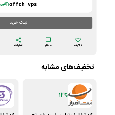
offch_vps
کپی
لینک خرید
1
لایک
0
نظر
اشتراک
تخفیف‌های مشابه
12%