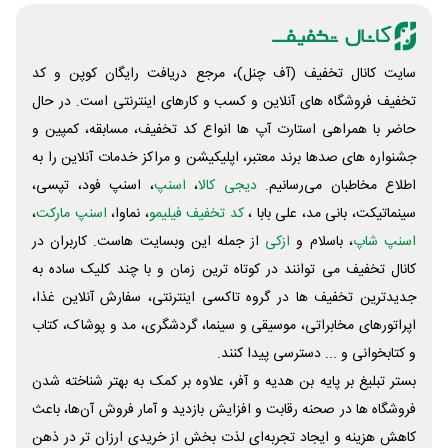
سایت کانال تخفیف (آف چنل)، مرجع دریافت رایگان کوپن و کد
تخفیف فروشگاه های آنلاین و کسب و‌ کارهای اینترنتی است. در حال
حاضر با همراهی استارت آپ ها انواع کد تخفیف، مسابقه، کمپین و
جشنواره های صدها برند معتبر، اپلیکیشن و مراکز خدمات آنلاین را به
اطلاع مخاطبان می‌رسانیم.
دیجی کالا
،
اسنپ
، اسنپ فود، تپسی،
سینماتیکت، بانی مد، علی‌ بابا ،
کد تخفیف فیلیمو
، نماوا،
اسنپ مارکت
،
اسنپ شاپ
، باسلام و
ازکی
از جمله این وبسایت ‌هاست. کاربران در
کانال تخفیف می توانند در کوتاه ترین زمان و با چند کلیک ساده به
جدیدترین تخفیف ها در گروه تاکسی اینترنتی، سفارش آنلاین غذا،
اپراتورهای مخابراتی، موسیقی و سینما، گردشگری، مد و پوشاک، کتاب
و کتابخوانی و ... دسترسی پیدا کنند.
بستر تبلیغ بر پایه بن هدیه و آفر، علاوه بر کمک به بهتر شناخته شدن
فروشگاه ها در صحنه رقابت و افزایش بازدید و آمار فروش آن‌ها، باعث
کاهش هزینه و ایجاد تجربه‌ای لذت بخش از خریدی ارزان تر در ذهن