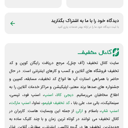
روم در سایت اکیپا
فیلیمو
دیدگاه خود را با ما به اشتراک بگذارید
با ثبت دیدگاه خود ما را در ارائه بهتر خدمات یاری کنید
سایت کانال تخفیف (آف چنل)، مرجع دریافت رایگان کوپن و کد
تخفیف فروشگاه های آنلاین و کسب و‌ کارهای اینترنتی است. در حال
حاضر با همراهی استارت آپ ها انواع کد تخفیف، مسابقه، کمپین و
جشنواره های صدها برند معتبر، اپلیکیشن و مراکز خدمات آنلاین را به
اطلاع مخاطبان می‌رسانیم.
دیجی کالا
،
اسنپ
، اسنپ فود، تپسی،
سینماتیکت، بانی مد، علی‌ بابا ،
کد تخفیف فیلیمو
، نماوا،
اسنپ مارکت
،
اسنپ شاپ
، باسلام و
ازکی
از جمله این وبسایت ‌هاست. کاربران در
کانال تخفیف می توانند در کوتاه ترین زمان و با چند کلیک ساده به
جدیدترین تخفیف ها در گروه تاکسی اینترنتی، سفارش آنلاین غذا،