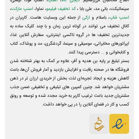
اطلاع مخاطبان می‌رسانیم.
دیجی کالا
،
اسنپ
، اسنپ فود، تپسی،
سینماتیکت، بانی مد، علی‌ بابا ،
کد تخفیف فیلیمو
، نماوا،
اسنپ مارکت
،
اسنپ شاپ
، باسلام و
ازکی
از جمله این وبسایت ‌هاست. کاربران در
کانال تخفیف می توانند در کوتاه ترین زمان و با چند کلیک ساده به
جدیدترین تخفیف ها در گروه تاکسی اینترنتی، سفارش آنلاین غذا،
اپراتورهای مخابراتی، موسیقی و سینما، گردشگری، مد و پوشاک، کتاب
و کتابخوانی و ... دسترسی پیدا کنند.
بستر تبلیغ بر پایه بن هدیه و آفر، علاوه بر کمک به بهتر شناخته شدن
فروشگاه ها در صحنه رقابت و افزایش بازدید و آمار فروش آن‌ها، باعث
کاهش هزینه و ایجاد تجربه‌ای لذت بخش از خریدی ارزان تر در ذهن
مشتریان خواهد شد. چنین کمپین های تبلیغی و تخفیفی ضمن جذب
مشتریان جدید باعث ترغیب کاربر به خرید مجدد شده و توسعه و رونق
کسب و کار در فضای آنلاین را در پی خواهد داشت.