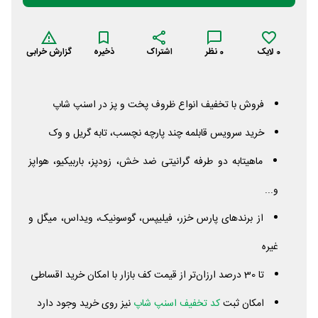
0
لایک
0
نظر
اشتراک
ذخیره
گزارش خرابی
فروش با تخفیف انواع ظروف پخت و پز در اسنپ شاپ
خرید سرویس قابلمه چند پارچه نچسب، تابه گریل و وک
ماهیتابه دو طرفه گرانیتی ضد خش، زودپز، باربیکیو، هواپز
و...
از برندهای پارس خزر، فیلیپس، گوسونیک، ویداس، میگل و
غیره
تا 30 درصد ارزان‌تر از قیمت کف بازار با امکان خرید اقساطی
امکان ثبت
کد تخفیف اسنپ شاپ
نیز روی خرید وجود دارد