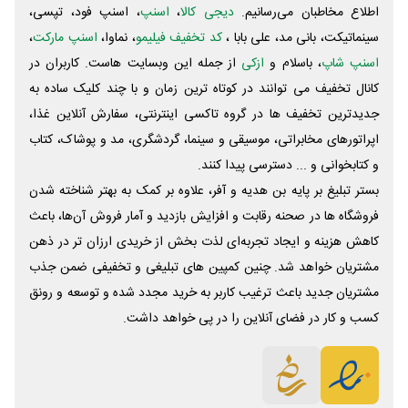
اطلاع مخاطبان می‌رسانیم.
دیجی کالا
،
اسنپ
، اسنپ فود، تپسی،
سینماتیکت، بانی مد، علی‌ بابا ،
کد تخفیف فیلیمو
، نماوا،
اسنپ مارکت
،
اسنپ شاپ
، باسلام و
ازکی
از جمله این وبسایت ‌هاست. کاربران در
کانال تخفیف می توانند در کوتاه ترین زمان و با چند کلیک ساده به
جدیدترین تخفیف ها در گروه تاکسی اینترنتی، سفارش آنلاین غذا،
اپراتورهای مخابراتی، موسیقی و سینما، گردشگری، مد و پوشاک، کتاب
و کتابخوانی و ... دسترسی پیدا کنند.
بستر تبلیغ بر پایه بن هدیه و آفر، علاوه بر کمک به بهتر شناخته شدن
فروشگاه ها در صحنه رقابت و افزایش بازدید و آمار فروش آن‌ها، باعث
کاهش هزینه و ایجاد تجربه‌ای لذت بخش از خریدی ارزان تر در ذهن
مشتریان خواهد شد. چنین کمپین های تبلیغی و تخفیفی ضمن جذب
مشتریان جدید باعث ترغیب کاربر به خرید مجدد شده و توسعه و رونق
کسب و کار در فضای آنلاین را در پی خواهد داشت.