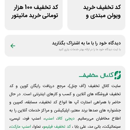
کد تخفیف خرید
کد تخفیف 100 هزار
ویولن مبتدی و
تومانی خرید مانیتور
آموزشی از سازکالا
استوک ریزپردازان
دیدگاه خود را با ما به اشتراک بگذارید
با ثبت دیدگاه خود ما را در ارائه بهتر خدمات یاری کنید
سایت کانال تخفیف (آف چنل)، مرجع دریافت رایگان کوپن و کد
تخفیف فروشگاه های آنلاین و کسب و‌ کارهای اینترنتی است. در حال
حاضر با همراهی استارت آپ ها انواع کد تخفیف، مسابقه، کمپین و
جشنواره های صدها برند معتبر، اپلیکیشن و مراکز خدمات آنلاین را به
اطلاع مخاطبان می‌رسانیم.
دیجی کالا
،
اسنپ
، اسنپ فود، تپسی،
سینماتیکت، بانی مد، علی‌ بابا ،
کد تخفیف فیلیمو
، نماوا،
اسنپ مارکت
،