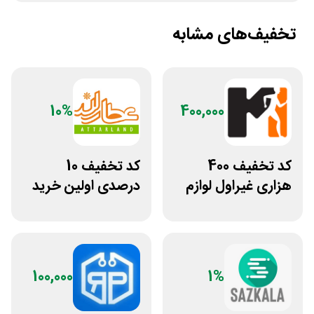
تخفیف‌های مشابه
10%
400,000
کد تخفیف 400
کد تخفیف 10
هزاری غیراول لوازم
درصدی اولین خرید
ورزشی مرکزی
عطارلند
گلشهر
100,000
1%