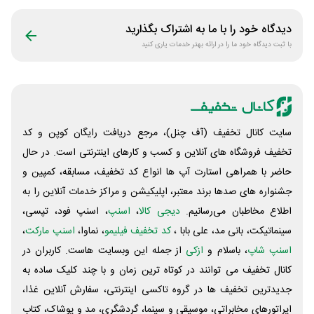
دیدگاه خود را با ما به اشتراک بگذارید
با ثبت دیدگاه خود ما را در ارائه بهتر خدمات یاری کنید
سایت کانال تخفیف (آف چنل)، مرجع دریافت رایگان کوپن و کد
تخفیف فروشگاه های آنلاین و کسب و‌ کارهای اینترنتی است. در حال
حاضر با همراهی استارت آپ ها انواع کد تخفیف، مسابقه، کمپین و
جشنواره های صدها برند معتبر، اپلیکیشن و مراکز خدمات آنلاین را به
اطلاع مخاطبان می‌رسانیم.
دیجی کالا
،
اسنپ
، اسنپ فود، تپسی،
سینماتیکت، بانی مد، علی‌ بابا ،
کد تخفیف فیلیمو
، نماوا،
اسنپ مارکت
،
اسنپ شاپ
، باسلام و
ازکی
از جمله این وبسایت ‌هاست. کاربران در
کانال تخفیف می توانند در کوتاه ترین زمان و با چند کلیک ساده به
جدیدترین تخفیف ها در گروه تاکسی اینترنتی، سفارش آنلاین غذا،
اپراتورهای مخابراتی، موسیقی و سینما، گردشگری، مد و پوشاک، کتاب