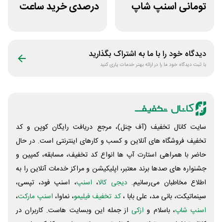
تومانی اسنپ شاپ
درصدی خرید ساعت
برای مشتریان
مچی پوزیترون
قدیمی
دیدگاه خود را با ما به اشتراک بگذارید
با ثبت دیدگاه خود ما را در ارائه بهتر خدمات یاری کنید
سایت کانال تخفیف (آف چنل)، مرجع دریافت رایگان کوپن و کد
تخفیف فروشگاه های آنلاین و کسب و‌ کارهای اینترنتی است. در حال
حاضر با همراهی استارت آپ ها انواع کد تخفیف، مسابقه، کمپین و
جشنواره های صدها برند معتبر، اپلیکیشن و مراکز خدمات آنلاین را به
اطلاع مخاطبان می‌رسانیم.
دیجی کالا
،
اسنپ
، اسنپ فود، تپسی،
سینماتیکت، بانی مد، علی‌ بابا ،
کد تخفیف فیلیمو
، نماوا،
اسنپ مارکت
،
اسنپ شاپ
، باسلام و
ازکی
از جمله این وبسایت ‌هاست. کاربران در