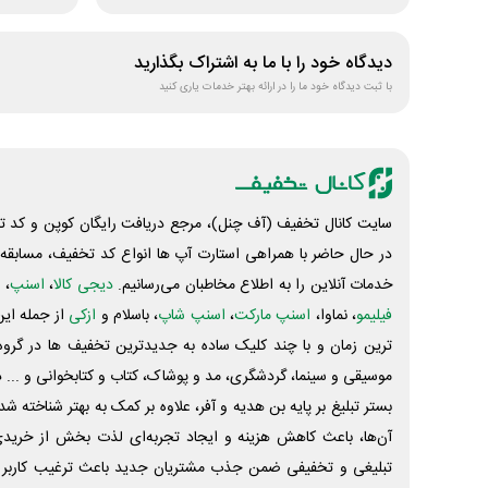
دیدگاه خود را با ما به اشتراک بگذارید
با ثبت دیدگاه خود ما را در ارائه بهتر خدمات یاری کنید
سایت کانال تخفیف (آف چنل)، مرجع دریافت رایگان کوپن و کد تخ
در حال حاضر با همراهی استارت آپ ها انواع کد تخفیف، مسابقه، 
خدمات آنلاین را به اطلاع مخاطبان می‌رسانیم.
دیجی کالا
،
اسنپ
، 
فیلیمو
، نماوا،
اسنپ مارکت
،
اسنپ شاپ
، باسلام و
ازکی
از جمله این
ترین زمان و با چند کلیک ساده به جدیدترین تخفیف ها در گروه ت
موسیقی و سینما، گردشگری، مد و پوشاک، کتاب و کتابخوانی و ... 
بستر تبلیغ بر پایه بن هدیه و آفر، علاوه بر کمک به بهتر شناخته 
آن‌ها، باعث کاهش هزینه و ایجاد تجربه‌ای لذت بخش از خرید
تبلیغی و تخفیفی ضمن جذب مشتریان جدید باعث ترغیب کاربر 