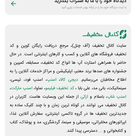
دیدگاه خود را با ما به اشتراک بگذارید
با ثبت دیدگاه خود ما را در ارائه بهتر خدمات یاری کنید
سایت کانال تخفیف (آف چنل)، مرجع دریافت رایگان کوپن و کد
تخفیف فروشگاه های آنلاین و کسب و‌ کارهای اینترنتی است. در حال
حاضر با همراهی استارت آپ ها انواع کد تخفیف، مسابقه، کمپین و
جشنواره های صدها برند معتبر، اپلیکیشن و مراکز خدمات آنلاین را به
اطلاع مخاطبان می‌رسانیم.
دیجی کالا
،
اسنپ
، اسنپ فود، تپسی،
سینماتیکت، بانی مد، علی‌ بابا ،
کد تخفیف فیلیمو
، نماوا،
اسنپ مارکت
،
اسنپ شاپ
، باسلام و
ازکی
از جمله این وبسایت ‌هاست. کاربران در
کانال تخفیف می توانند در کوتاه ترین زمان و با چند کلیک ساده به
جدیدترین تخفیف ها در گروه تاکسی اینترنتی، سفارش آنلاین غذا،
اپراتورهای مخابراتی، موسیقی و سینما، گردشگری، مد و پوشاک، کتاب
و کتابخوانی و ... دسترسی پیدا کنند.