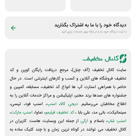
دانشگاهی انتشارات
کسب و کار سایت
جنگل
سیموف
دیدگاه خود را با ما به اشتراک بگذارید
با ثبت دیدگاه خود ما را در ارائه بهتر خدمات یاری کنید
سایت کانال تخفیف (آف چنل)، مرجع دریافت رایگان کوپن و کد
تخفیف فروشگاه های آنلاین و کسب و‌ کارهای اینترنتی است. در حال
حاضر با همراهی استارت آپ ها انواع کد تخفیف، مسابقه، کمپین و
جشنواره های صدها برند معتبر، اپلیکیشن و مراکز خدمات آنلاین را به
اطلاع مخاطبان می‌رسانیم.
دیجی کالا
،
اسنپ
، اسنپ فود، تپسی،
سینماتیکت، بانی مد، علی‌ بابا ،
کد تخفیف فیلیمو
، نماوا،
اسنپ مارکت
،
اسنپ شاپ
، باسلام و
ازکی
از جمله این وبسایت ‌هاست. کاربران در
کانال تخفیف می توانند در کوتاه ترین زمان و با چند کلیک ساده به