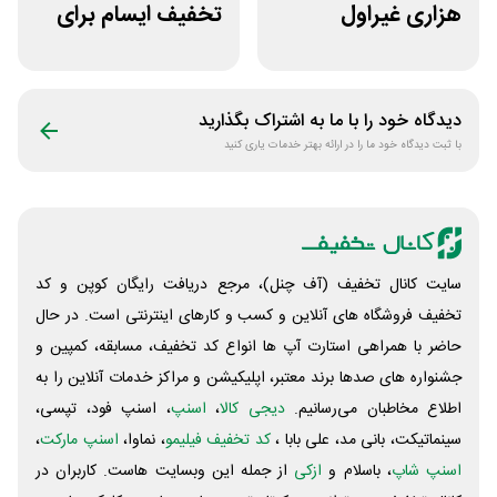
هزاری غیراول
تخفیف ایسام برای
فروشگاه اکسسوری
خرید اول
جانبی
دیدگاه خود را با ما به اشتراک بگذارید
با ثبت دیدگاه خود ما را در ارائه بهتر خدمات یاری کنید
سایت کانال تخفیف (آف چنل)، مرجع دریافت رایگان کوپن و کد
تخفیف فروشگاه های آنلاین و کسب و‌ کارهای اینترنتی است. در حال
حاضر با همراهی استارت آپ ها انواع کد تخفیف، مسابقه، کمپین و
جشنواره های صدها برند معتبر، اپلیکیشن و مراکز خدمات آنلاین را به
اطلاع مخاطبان می‌رسانیم.
دیجی کالا
،
اسنپ
، اسنپ فود، تپسی،
سینماتیکت، بانی مد، علی‌ بابا ،
کد تخفیف فیلیمو
، نماوا،
اسنپ مارکت
،
اسنپ شاپ
، باسلام و
ازکی
از جمله این وبسایت ‌هاست. کاربران در