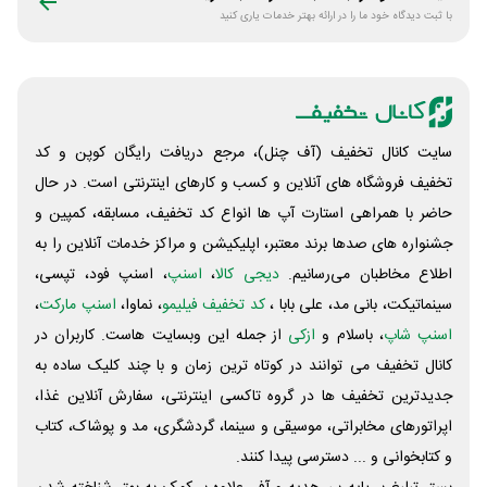
با ثبت دیدگاه خود ما را در ارائه بهتر خدمات یاری کنید
سایت کانال تخفیف (آف چنل)، مرجع دریافت رایگان کوپن و کد
تخفیف فروشگاه های آنلاین و کسب و‌ کارهای اینترنتی است. در حال
حاضر با همراهی استارت آپ ها انواع کد تخفیف، مسابقه، کمپین و
جشنواره های صدها برند معتبر، اپلیکیشن و مراکز خدمات آنلاین را به
اطلاع مخاطبان می‌رسانیم.
دیجی کالا
،
اسنپ
، اسنپ فود، تپسی،
سینماتیکت، بانی مد، علی‌ بابا ،
کد تخفیف فیلیمو
، نماوا،
اسنپ مارکت
،
اسنپ شاپ
، باسلام و
ازکی
از جمله این وبسایت ‌هاست. کاربران در
کانال تخفیف می توانند در کوتاه ترین زمان و با چند کلیک ساده به
جدیدترین تخفیف ها در گروه تاکسی اینترنتی، سفارش آنلاین غذا،
اپراتورهای مخابراتی، موسیقی و سینما، گردشگری، مد و پوشاک، کتاب
و کتابخوانی و ... دسترسی پیدا کنند.