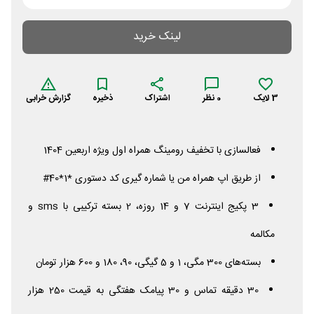
لینک خرید
3
لایک
0
نظر
اشتراک
ذخیره
گزارش خرابی
فعالسازی با تخفیف رومینگ همراه اول ویژه اربعین 1404
از طریق اپ همراه من یا شماره گیری کد دستوری *1*40#
3 پکیج اینترنت 7 و 14 روزه، 2 بسته ترکیبی با
sms
و
مکالمه
بسته‌های 300 مگی، 1 و 5 گیگی، 90، 180 و 600 هزار تومان
30 دقیقه تماس و 30 پیامک هفتگی به قیمت 250 هزار