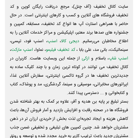
سایت کانال تخفیف (آف چنل)، مرجع دریافت رایگان کوپن و کد
تخفیف فروشگاه های آنلاین و کسب و‌ کارهای اینترنتی است. در حال
حاضر با همراهی استارت آپ ها انواع کد تخفیف، مسابقه، کمپین و
جشنواره های صدها برند معتبر، اپلیکیشن و مراکز خدمات آنلاین را به
اطلاع مخاطبان می‌رسانیم.
دیجی کالا
،
اسنپ
، اسنپ فود، تپسی،
سینماتیکت، بانی مد، علی‌ بابا ،
کد تخفیف فیلیمو
، نماوا،
اسنپ مارکت
،
اسنپ شاپ
، باسلام و
ازکی
از جمله این وبسایت ‌هاست. کاربران در
کانال تخفیف می توانند در کوتاه ترین زمان و با چند کلیک ساده به
جدیدترین تخفیف ها در گروه تاکسی اینترنتی، سفارش آنلاین غذا،
اپراتورهای مخابراتی، موسیقی و سینما، گردشگری، مد و پوشاک، کتاب
و کتابخوانی و ... دسترسی پیدا کنند.
بستر تبلیغ بر پایه بن هدیه و آفر، علاوه بر کمک به بهتر شناخته شدن
فروشگاه ها در صحنه رقابت و افزایش بازدید و آمار فروش آن‌ها، باعث
کاهش هزینه و ایجاد تجربه‌ای لذت بخش از خریدی ارزان تر در ذهن
مشتریان خواهد شد. چنین کمپین های تبلیغی و تخفیفی ضمن جذب
مشتریان جدید باعث ترغیب کاربر به خرید مجدد شده و توسعه و رونق