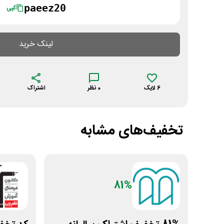
paeez20
کپی
لینک خرید
6
لایک
0
نظر
اشتراک
تخفیف‌های مشابه
81%