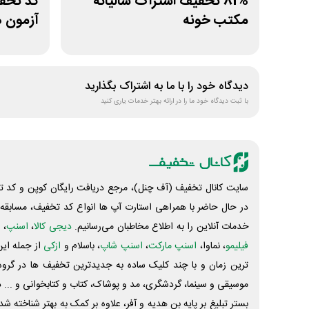
81% تخفیف اشتراک سالیانه
مکتب خونه
آزمون 
دیدگاه خود را با ما به اشتراک بگذارید
با ثبت دیدگاه خود ما را در ارائه بهتر خدمات یاری کنید
سایت کانال تخفیف (آف چنل)، مرجع دریافت رایگان کوپن و کد تخ
در حال حاضر با همراهی استارت آپ ها انواع کد تخفیف، مسابقه، 
خدمات آنلاین را به اطلاع مخاطبان می‌رسانیم.
دیجی کالا
،
اسنپ
، 
فیلیمو
، نماوا،
اسنپ مارکت
،
اسنپ شاپ
، باسلام و
ازکی
از جمله این
ترین زمان و با چند کلیک ساده به جدیدترین تخفیف ها در گروه ت
موسیقی و سینما، گردشگری، مد و پوشاک، کتاب و کتابخوانی و ... 
بستر تبلیغ بر پایه بن هدیه و آفر، علاوه بر کمک به بهتر شناخته 